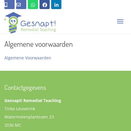
T
O
G
G
Algemene voorwaarden
L
E
N
Algemene Voorwaarden
A
V
I
G
A
Contactgegevens
T
I
O
Gesnapt! Remedial Teaching
N
Tinka Leuverink
Watermolenplantsoen 23
2036 MC